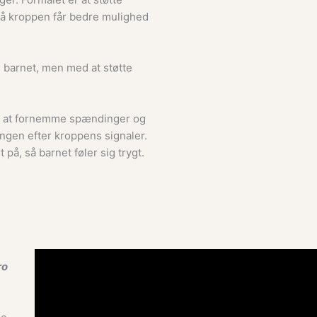
 så kroppen får bedre mulighed
” barnet, men med at støtte
il at fornemme spændinger og
ngen efter kroppens signaler.
å, så barnet føler sig trygt.
ro