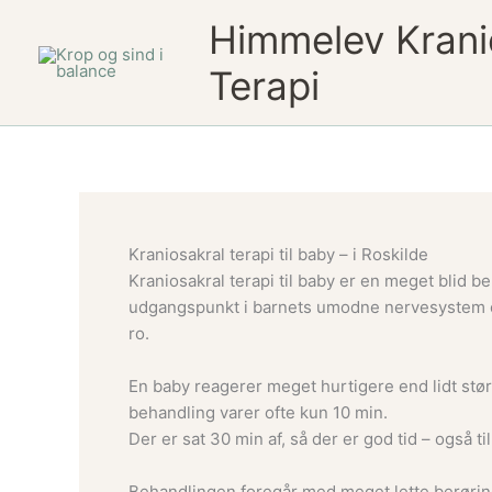
Gå
Himmelev Krani
til
indholdet
Terapi
Kraniosakral terapi til baby – i Roskilde
Kraniosakral terapi til baby er en meget blid 
udgangspunkt i barnets umodne nervesystem o
ro.
En baby reagerer meget hurtigere end lidt stø
behandling varer ofte kun 10 min.
Der er sat 30 min af, så der er god tid – også til
Behandlingen foregår med meget lette berøring