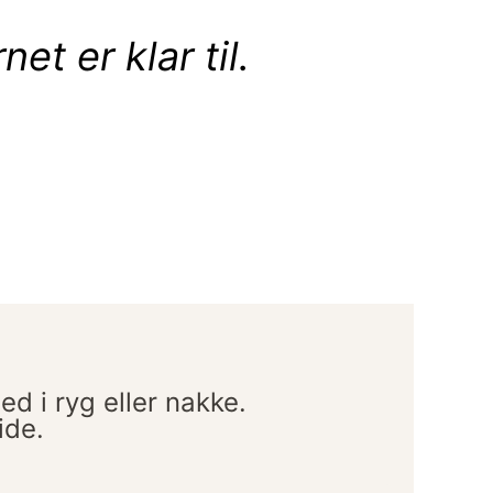
et er klar til.
d i ryg eller nakke.
ide.