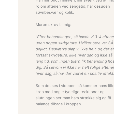
Han har ondt i nakken, har svært ved at fin
ro om aftenen ved sengetid, har desuden
søvnbesvær og kolik.
Moren skrev til mig:
“
Efter behandlingen, så havde vi 3-4 aftene
uden nogen skrigeture. Hvilket bare var SÅ
dejligt. Desværre slap vi ikke helt, og der e
fortsat skrigeture. Ikke hver dag og ikke så
lang tid, som inden Bjørn fik behandling ho
dig. Så selvom vi ikke har helt rolige aftene
hver dag, så har der været en positiv effekt
Som det ses i videoen, så kommer hans lill
krop med nogle tydelige reaktioner og i
slutningen ser man ham strække sig og få
balance tilbage i kroppen.