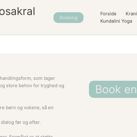
osakral
Forside
Krani
Booking
Kundalini Yoga
behandlingsform, som tager
g store behov for tryghed og
Book en
rre børn og voksne, så en
 dialog før og efter.
er. Formålet er at støtte