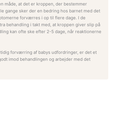
den måde, at det er kroppen, der bestemmer
gle gange sker der en bedring hos barnet med det
merne forværres i op til flere dage. I de
tra behandling i takt med, at kroppen giver slip på
ling kan ofte ske efter 2-5 dage, når reaktionerne
idig forværring af babys udfordringer, er det et
 godt imod behandlingen og arbejder med det