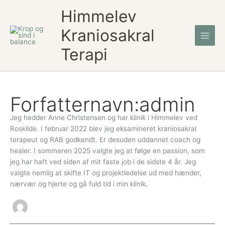
Gå
Søg
Himmelev
til
efter:
indholdet
Kraniosakral
Terapi
Forfatternavn:admin
Jeg hedder Anne Christensen og har klinik i Himmelev ved
Roskilde. I februar 2022 blev jeg eksamineret kraniosakral
terapeut og RAB godkendt. Er desuden uddannet coach og
healer. I sommeren 2025 valgte jeg at følge en passion, som
jeg har haft ved siden af mit faste job i de sidste 4 år. Jeg
valgte nemlig at skifte IT og projektledelse ud med hænder,
nærvær og hjerte og gå fuld tid i min klinik.